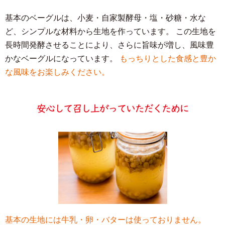
基本のベーグルは、小麦・自家製酵母・塩・砂糖・水な
2026.3.25
ど、シンプルな材料から生地を作っています。
この生地を
4月の予定をお知らせします。
BLOG更新しまし
長時間発酵させることにより、さらに旨味が増し、風味豊
た。
かなベーグルになっています。
もっちりとした食感と豊か
な風味をお楽しみください。
2026.3.7
本日完売につき10時にて閉店いたしました。早朝
よりご来店ありがとうございました。また本日ご
来店予定でしたお客様には大変ご迷惑をおかけい
たします。
BLOG更新しました。
2026.2.25
3月の予定をお知らせします。
BLOG更新しまし
た。
基本の生地には牛乳・卵・バターは使っておりません。