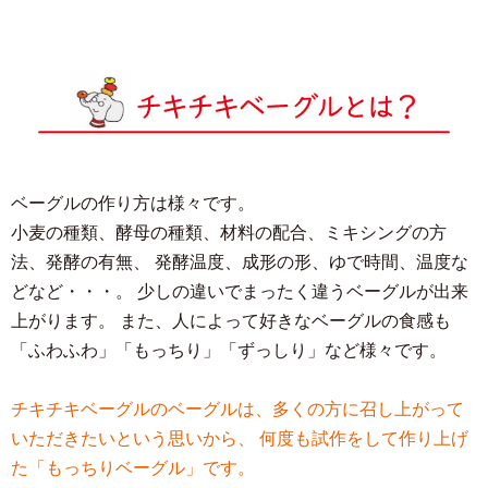
2026.5.7
レモンクリームをはじめました。
BLOG更新しま
した。
2026.4.22
5月の予定です。GWは通常営業します。
BLOG
ベーグルの作り方は様々です。
更新しました。
小麦の種類、酵母の種類、材料の配合、ミキシングの方
法、発酵の有無、
発酵温度、成形の形、ゆで時間、温度な
どなど・・・。
少しの違いでまったく違うベーグルが出来
2026.4.16
上がります。
また、人によって好きなベーグルの食感も
レモンベーグルとバナナクリームベーグルをはじ
「ふわふわ」「もっちり」「ずっしり」など様々です。
めました。
BLOG更新しました。
チキチキベーグルのベーグルは、多くの方に召し上がって
2026.4.8
いただきたいという思いから、
何度も試作をして作り上げ
価格改定のお知らせ
BLOG更新しました。
た「もっちりベーグル」です。