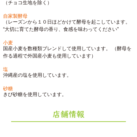
（チョコ生地を除く）
2026.2.19
ショコラオレンジとさくらベーグルの販売がはじ
自家製酵母
まりました。
BLOG更新しました。
（レーズンから１０日ほどかけて酵母を起こしています。
“大切に育てた酵母の香り、食感を味わってください”
2026.2.5
小麦
国産小麦を数種類ブレンドして使用しています。
（酵母を
ストロベリークリームベーグルの販売がはじまり
作る過程で外国産小麦も使用しています）
ました。
BLOG更新しました。
塩
沖縄産の塩を使用しています。
2026.1.28
2月の予定をお知らせします。
BLOG更新しまし
砂糖
た。
きび砂糖を使用しています。
2026.1.7
あけましておめでとうございます。本年もチキチ
キベーグルをどうぞよろしくお願いいたします。